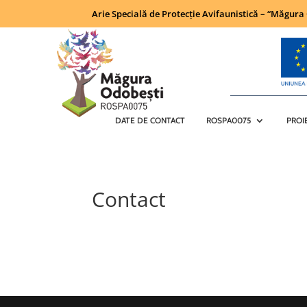
Arie Specială de Protecție Avifaunistică – “Măgur
DATE DE CONTACT
ROSPA0075
PROI
Contact