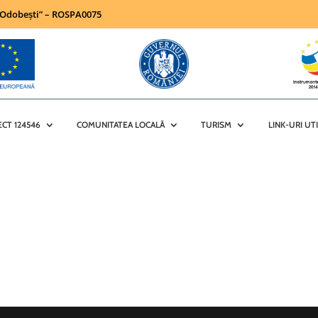
a Odobești” – ROSPA0075
ECT 124546
COMUNITATEA LOCALĂ
TURISM
LINK-URI UT