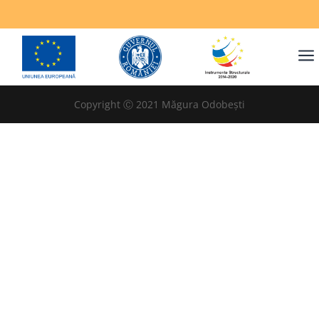
a
Copyright Ⓒ 2021 Măgura Odobești